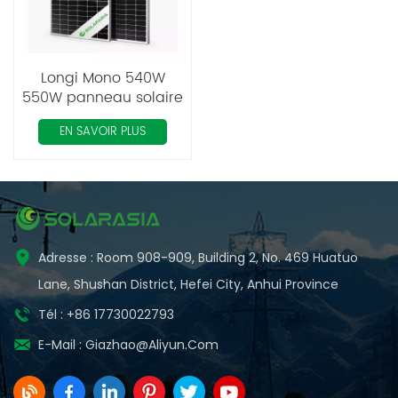
Longi Mono 540W
550W panneau solaire
module PV double
EN SAVOIR PLUS
verre
Adresse : Room 908-909, Building 2, No. 469 Huatuo
Lane, Shushan District, Hefei City, Anhui Province
Tél : +86 17730022793
E-Mail :
Giazhao@aliyun.com