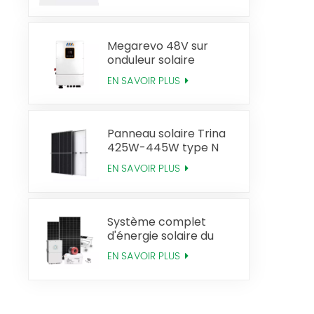
520W de Sunman
Megarevo 48V sur
onduleur solaire
hybride hors réseau à
EN SAVOIR PLUS
phase divisée version
américaine
Panneau solaire Trina
425W-445W type N
Mono Perc
EN SAVOIR PLUS
Système complet
d'énergie solaire du
système solaire
EN SAVOIR PLUS
hybride 20KW