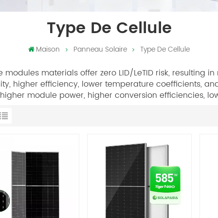
Type De Cellule
Maison
Panneau Solaire
Type De Cellule
 modules materials offer zero LID/LeTID risk, resulting in 
ty, higher efficiency, lower temperature coefficients, an
, higher module power, higher conversion efficiencies, lo