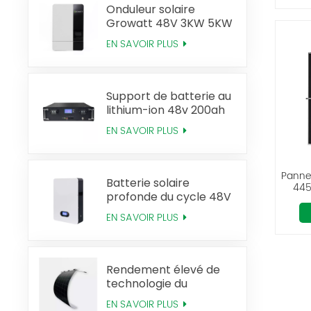
Onduleur solaire
Growatt 48V 3KW 5KW
hors réseau
EN SAVOIR PLUS
Support de batterie au
lithium-ion 48v 200ah
Lifepo4
EN SAVOIR PLUS
Panne
Batterie solaire
445
profonde du cycle 48V
100ah Powerwall
EN SAVOIR PLUS
Lifepo4
Rendement élevé de
technologie du
panneau solaire flexible
EN SAVOIR PLUS