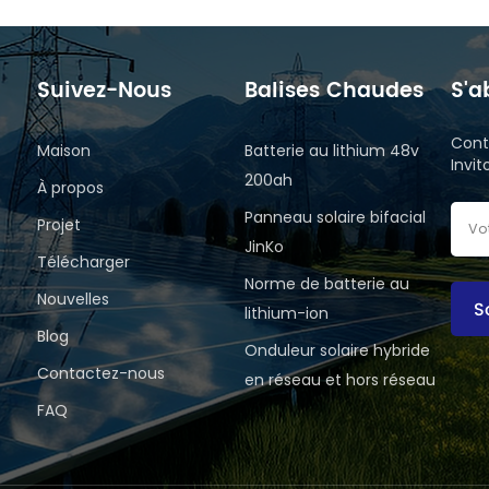
Suivez-Nous
Balises Chaudes
S'a
Cont
Maison
Batterie au lithium 48v
Invi
200ah
À propos
Panneau solaire bifacial
Projet
JinKo
Télécharger
Norme de batterie au
Nouvelles
S
lithium-ion
Blog
Onduleur solaire hybride
Contactez-nous
en réseau et hors réseau
FAQ