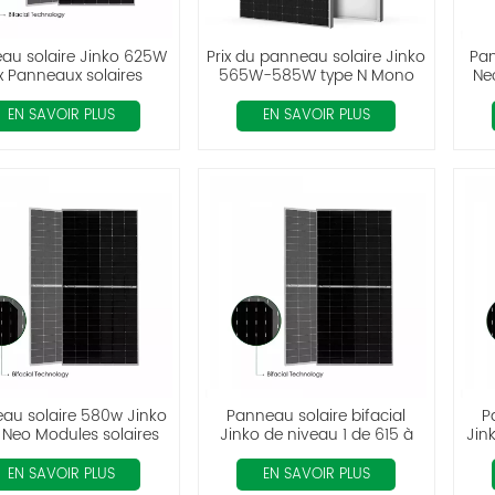
au solaire Jinko 625W
Prix du panneau solaire Jinko
Pan
ix Panneaux solaires
565W-585W type N Mono
Ne
ovoltaïques bifaciaux
Perc Tiger Neo
EN SAVOIR PLUS
EN SAVOIR PLUS
au solaire 580w Jinko
Panneau solaire bifacial
P
r Neo Modules solaires
Jinko de niveau 1 de 615 à
Jin
aciaux de type N avec
635 W
5
double verre
EN SAVOIR PLUS
EN SAVOIR PLUS