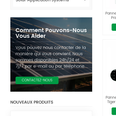
Panne
Pr
phot
Comment Pouvons-Nous
Vous Aider
Vous pouvez nous contacter de la
manière qui vous convient. Nous
sommes disponibles 24h/24 et
7j/7 par e-mail ou par téléphone.
CONTACTEZ-NOUS
Panne
Tige
NOUVEAUX PRODUITS
bif