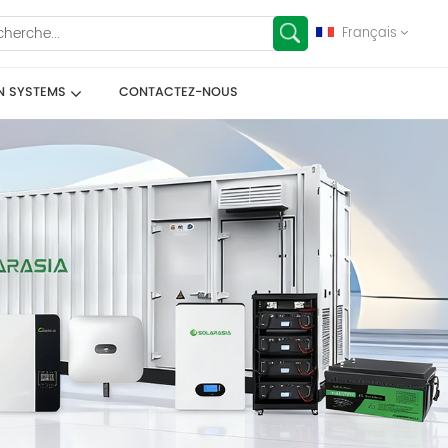
Français
N SYSTEMS
CONTACTEZ-NOUS
English
français
Deutsch
español
العربية