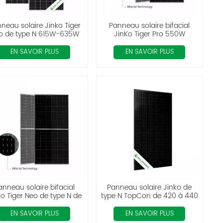
neau solaire Jinko Tiger
Panneau solaire bifacial
o de type N 615W-635W
JinKo Tiger Pro 550W
monocristallin
EN SAVOIR PLUS
EN SAVOIR PLUS
anneau solaire bifacial
Panneau solaire Jinko de
ko Tiger Neo de type N de
type N TopCon de 420 à 440
70 watts pour système
watts, tout noir
d'énergie solaire
EN SAVOIR PLUS
EN SAVOIR PLUS