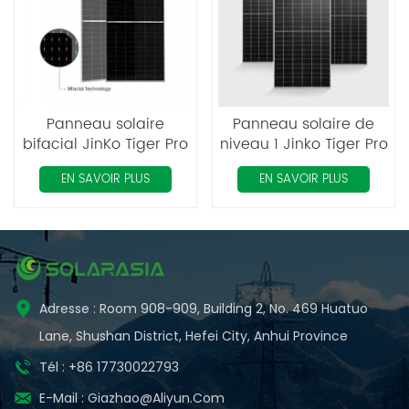
Panneau solaire
Panneau solaire de
bifacial JinKo Tiger Pro
niveau 1 Jinko Tiger Pro
550W
72HC 535-555 watts
EN SAVOIR PLUS
EN SAVOIR PLUS
Adresse : Room 908-909, Building 2, No. 469 Huatuo
Lane, Shushan District, Hefei City, Anhui Province
Tél : +86 17730022793
E-Mail :
Giazhao@aliyun.com