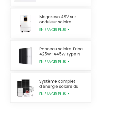
520W de Sunman
Megarevo 48V sur
onduleur solaire
hybride hors réseau à
EN SAVOIR PLUS
phase divisée version
américaine
Panneau solaire Trina
425W-445W type N
Mono Perc
EN SAVOIR PLUS
Système complet
d'énergie solaire du
système solaire
EN SAVOIR PLUS
hybride 20KW