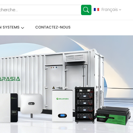
Français
N SYSTEMS
CONTACTEZ-NOUS
English
français
Deutsch
español
العربية