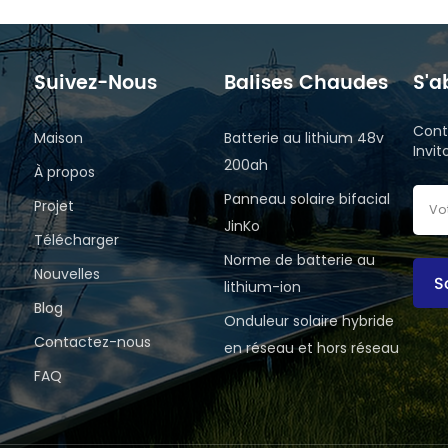
Suivez-Nous
Balises Chaudes
S'a
Cont
Maison
Batterie au lithium 48v
Invi
200ah
À propos
Panneau solaire bifacial
Projet
JinKo
Télécharger
Norme de batterie au
Nouvelles
S
lithium-ion
Blog
Onduleur solaire hybride
Contactez-nous
en réseau et hors réseau
FAQ