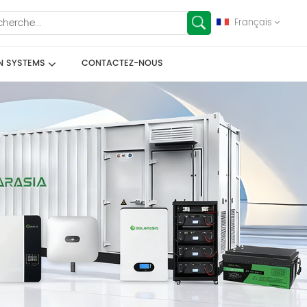
Français
N SYSTEMS
CONTACTEZ-NOUS
English
français
Deutsch
español
العربية