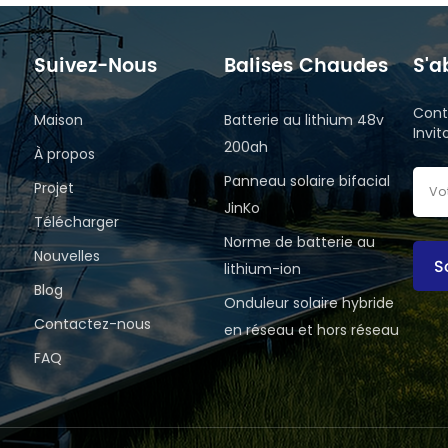
Suivez-Nous
Balises Chaudes
S'a
Cont
Maison
Batterie au lithium 48v
Invi
200ah
À propos
Panneau solaire bifacial
Projet
JinKo
Télécharger
Norme de batterie au
Nouvelles
S
lithium-ion
Blog
Onduleur solaire hybride
Contactez-nous
en réseau et hors réseau
FAQ