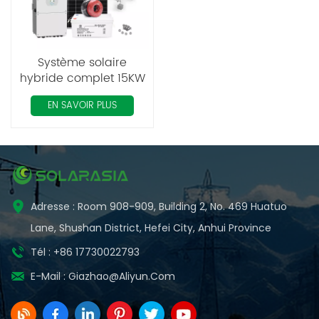
Système solaire
hybride complet 15KW
pour un usage
EN SAVOIR PLUS
domestique
Adresse : Room 908-909, Building 2, No. 469 Huatuo
Lane, Shushan District, Hefei City, Anhui Province
Tél : +86 17730022793
E-Mail :
Giazhao@aliyun.com