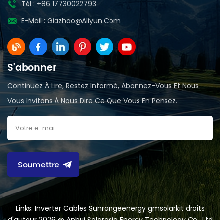
Tél : +86 17730022793
E-Mail :
Giazhao@aliyun.com
S'abonner
Continuez À Lire, Restez Informé, Abonnez-Vous Et Nous
Vous Invitons À Nous Dire Ce Que Vous En Pensez.
Soumettre
Links:
Inverter Cables
Sunrangeenergy
gmsolarkit
droits
d'auteur 2026 @ Anhui Solarasia Energy Technology Co., Ltd