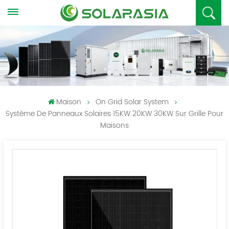
Maison
On Grid Solar System
Système De Panneaux Solaires 15KW 20KW 30KW Sur Grille Pour
Maisons