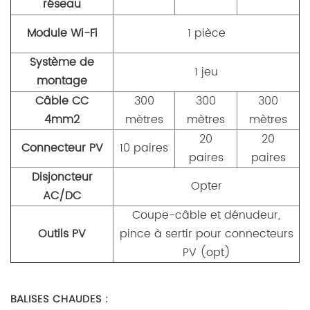
réseau
Module Wi-Fi
1 pièce
Système de
1 jeu
montage
Câble CC
300
300
300
4mm2
mètres
mètres
mètres
20
20
Connecteur PV
10 paires
paires
paires
Disjoncteur
Opter
AC/DC
Coupe-câble et dénudeur,
Outils PV
pince à sertir pour connecteurs
PV (opt)
BALISES CHAUDES :