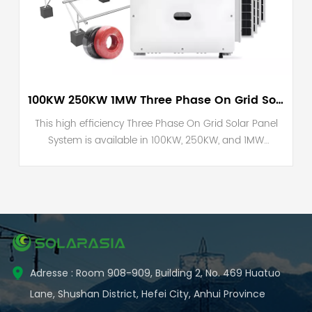
100KW 250KW 1MW Three Phase On Grid Solar Panel System
This high efficiency Three Phase On Grid Solar Panel
System is available in 100KW, 250KW, and 1MW
configurations, ideal for commercial solar energy
projects. Featuring top tier solar panels and grid-tied
inverters, it delivers reliable power output, reduces
electricity costs, and supports sustainable energy
solutions for large scale applications. These are
among our best selling solar systems, and if you have
other specific requirements, feel free to contact us!
Adresse : Room 908-909, Building 2, No. 469 Huatuo
Lane, Shushan District, Hefei City, Anhui Province